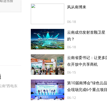
取适当措
风从南博来
06-18
云南成功发射首颗卫星
的？
06-18
云南省委书记：让更多
在开放中共享商机
06-15
通
第10届南博会“绿色云
云南“西电东
会现场完成6个重点项
06-12