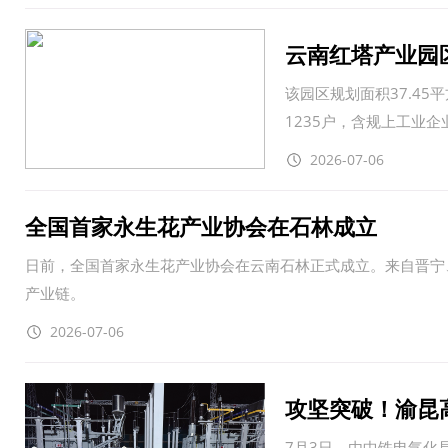
云南红塔产业园
该园区规划面积37.4
1235户，含规上工业企
2026-07-06
全国首家永生花产业协会在石林成立
日前，全国首家永生花产业协会在云南石林正式成立。来自晋宁
产业链。
2026-07-06
攻坚突破！渝昆
7月3日，由中铁电气化