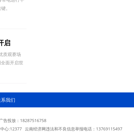
速键。
开启
优质观赛场
圈全面开启世
联系我们
 广告投放：18287516758
心:12377
云南经济网违法和不良信息举报电话：13769115497