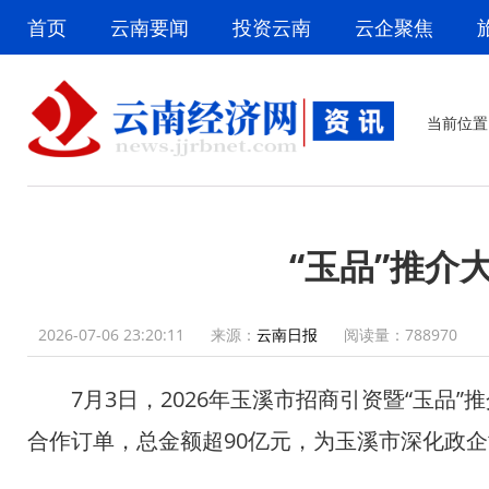
首页
云南要闻
投资云南
云企聚焦
当前位置
“玉品”推介
2026-07-06 23:20:11
来源：
云南日报
阅读量：
788970
7月3日，2026年玉溪市招商引资暨“玉品”
合作订单，总金额超90亿元，为玉溪市深化政企