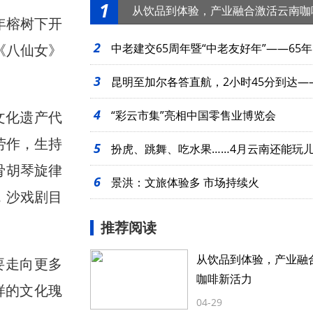
1
从饮品到体验，产业融合激活云南咖
年榕树下开
2
《八仙女》
中老建交65周年暨“中老友好年”——65年
3
起
昆明至加尔各答直航，2小时45分到达—
4
文化遗产代
么近
“彩云市集”亮相中国零售业博览会
劳作，生持
5
扮虎、跳舞、吃水果……4月云南还能玩
骨胡琴旋律
6
景洪：文旅体验多 市场持续火
，沙戏剧目
推荐阅读
从饮品到体验，产业融
要走向更多
咖啡新活力
样的文化瑰
04-29