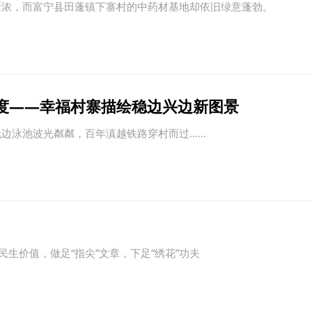
渐浓，而富宁县田蓬镇下寨村的中药材基地却依旧绿意蓬勃。
度——幸福村寨描绘稳边兴边新图景
边泳池波光粼粼，百年滇越铁路穿村而过……
生价值，做足“指尖”文章，下足“绣花”功夫