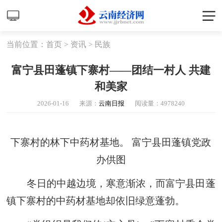
当前位置：
首页
>
资讯
>
民族
富宁县田蓬镇下寨村——团结一村人 共建
和美家
2026-01-16
来源：
云南日报
阅读量：
4978240
下寨村的林下中药材基地。 富宁县田蓬镇党政
办供图
冬日的中越边境，寒意渐浓，而富宁县田蓬
镇下寨村的中药材基地却依旧绿意蓬勃。