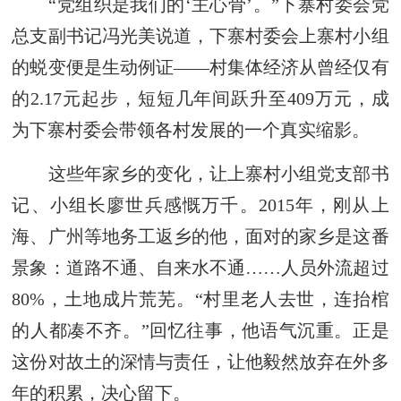
“党组织是我们的‘主心骨’。”下寨村委会党
总支副书记冯光美说道，下寨村委会上寨村小组
的蜕变便是生动例证——村集体经济从曾经仅有
的2.17元起步，短短几年间跃升至409万元，成
为下寨村委会带领各村发展的一个真实缩影。
这些年家乡的变化，让上寨村小组党支部书
记、小组长廖世兵感慨万千。2015年，刚从上
海、广州等地务工返乡的他，面对的家乡是这番
景象：道路不通、自来水不通……人员外流超过
80%，土地成片荒芜。“村里老人去世，连抬棺
的人都凑不齐。”回忆往事，他语气沉重。正是
这份对故土的深情与责任，让他毅然放弃在外多
年的积累，决心留下。