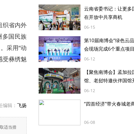
云南省委书记：让更多
在开放中共享商机
组织省内外
06-15
洲多国民族
第10届南博会“绿色云
。采用“动
会现场完成6个重点项
感受彝绣魅
06-12
【聚焦南博会】孟加拉
馆、老挝特邀伙伴国馆
06-12
“四首经济”带火春城老
任编辑：
飞扬
06-08
取适当措