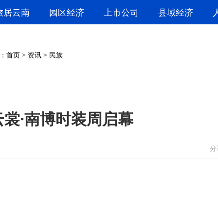
旅居云南
园区经济
上市公司
县域经济
：
首页
>
资讯
>
民族
路云裳·南博时装周启幕
微信
微博
分