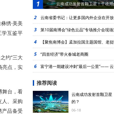
1
云南成功发射首颗卫星！干啥用
2
云南省委书记：让更多国内外企业在开放
彝绣·美美
3
第10届南博会“绿色云品”专场推介会现场
互学互鉴平
4
点项目签约
【聚焦南博会】孟加拉国主题国馆、老挝
5
馆开馆
“四首经济”带火春城老商圈
之约”三大
6
场亮点，实
富宁港一期建设冲刺“最后一公里”—— 
走向大海
推荐阅读
博舞台，看
云南成功发射首颗卫星
友人、采购
的？
绣产品备受
06-18