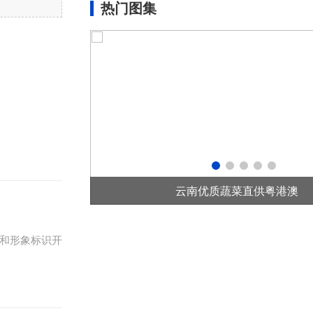
热门图集
构建大平台 谱写新篇章——写在第10届中国—南亚博览会开幕之际
云南优质蔬菜直供粤港澳
称和形象标识开