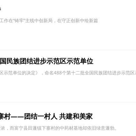
卷
族工作在“铸牢”主线中创新局，在守正创新中绘新篇
全国民族团结进步示范区示范单位
区示范单位的决定》，命名488个第十二批全国民族团结进步示范区
寨村——团结一村人 共建和美家
渐浓，而富宁县田蓬镇下寨村的中药材基地却依旧绿意蓬勃。