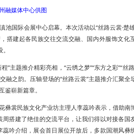
州融媒体中心供图
明滇池国际会展中心启幕。本次活动以“丝路云裳·楚雄
带，搭建起各民族交往交流交融、国内外服饰文化
设。
主题推介精彩亮相，“云绣之梦”“东方之彩”“丝路
交融之韵。压轴登场的“丝路云裳”主题推介汇聚全
互鉴崭新篇章。
彝裳民族文化产业坊主理人李蕊吟表示，借助南
装周搭建了绝佳的交流平台，让我们得以对接各国
李蕊吟介绍，展会首日展位开放后，多款国潮风彝