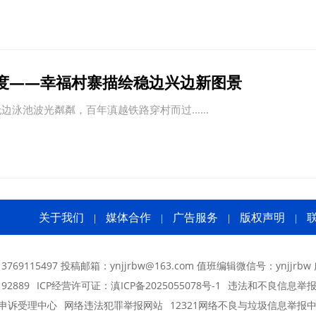
度——幸福村寨描绘稳边兴边新图景
边泳池波光粼粼，百年滇越铁路穿村而过……
关于我们
媒体合作
广告服务
版权声明
|
|
|
|
769115497 投稿邮箱：ynjjrbw@163.com 值班编辑微信号：ynjjrbw
92889
ICP经营许可证：
滇ICP备2025055078号-1
违法和不良信息举报中
户申诉受理中心
网络违法犯罪举报网站
12321网络不良与垃圾信息举报