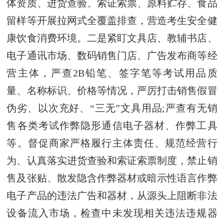
体资质、进货查验、索证索票、原料贮存、食品
留样等开展拉网式全覆盖排查，营造考生安全健
康饮食消费环境。二是紧盯文具店、教辅书店、
电子通讯市场、数码销售门店、广告发布商等经
营主体，严查2B铅笔、签字笔等考试用品质
量、名称标识、价格等情况，严厉打击销售假冒
伪劣、以次充好、“三无”文具用品;严查有无销
售各类考试作弊隐形通信电子器材、作弊工具
等。督促商家严格履行主体责任、规范经营行
为、认真落实进货查验和索证索票制度，禁止销
售及张贴、散发隐含作弊器材或暗示性语言作弊
电子产品的违法广告和器材，从源头上阻断非法
设备流入市场，检查中未发现相关违法违规器