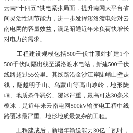
云南“十四五”供电紧张局面，提升南网大平台省
间灵活性调节能力，进一步发挥溪洛渡电站对云
南电网的容量效益，满足昭通近年来负荷快增长
对电力的需求。
工程建设规模包括500千伏甘顶站扩建1个
500千伏间隔出线至溪洛渡水电站，新建500千伏
线路超过55公里。其线路沿金沙江岸陡峭山壁走
线，翻越明子山、乌蒙山等高山峻岭，地形陡
峭、地质条件恶劣、覆冰严重，最高可达30毫米
覆冰，是近年来云南电网500kV输变电工程中线
路覆冰最严重、地形地质最复杂的工程。
工程建成后，新增年输送能力30亿千瓦时，