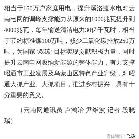
相当于150万户家庭用电，提升溪洛渡水电对云
南电网的调峰支撑能力从原来的1000兆瓦提升到
4000兆瓦，每年输送清洁电力30亿千瓦时，相当
于节约标准煤100万吨，减少二氧化碳排放250万
吨，为国家“双碳”目标实现贡献积极力量，同时
提升云南电网吸纳新能源的整体能力，有力支撑
昭通市工业发展及乌蒙山区特色产业升级，对昭
通大抓产业、大抓项目，推进乡村振兴，具有十
分重要的意义。
（云南网通讯员 卢鸿冶 尹维波 记者 段晓
瑞）
责任编辑：
飞扬