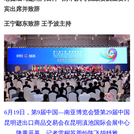
宾出席并致辞
王宁鄢东致辞 王予波主持
6月19日，第9届中国—南亚博览会暨第29届中国
昆明进出口商品交易会在昆明滇池国际会展中心
隆重开幕。记者雷桐苏周灿陈飞胡妤雅