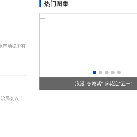
热门图集
文旅市场稳中有
项目在老挝投运
浪漫“春城紫” 盛花迎“五一”
政治局会议上