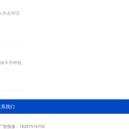
o;关企对话
在禄丰市种植
联系我们
 广告投放：18287516758