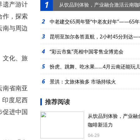
1
界遗产游计
从饮品到体验，产业融合激活云南咖
合作，探索
2
中老建交65周年暨“中老友好年”——65年
云南与周边
3
起
昆明至加尔各答直航，2小时45分到达—
4
么近
“彩云市集”亮相中国零售业博览会
、文化、旅
5
扮虎、跳舞、吃水果……4月云南还能玩
6
景洪：文旅体验多 市场持续火
云南省南亚
、印度尼西
推荐阅读
步促进中国
从饮品到体验，产业融
咖啡新活力
04-29