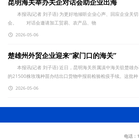
昆明海关举办关企对话会助企业出海
本报讯(记者 刘子语) 为更好地倾听企业心声、回应企业关切，4月
会。 对话会邀请加工贸易、农产品、物
2026-05-06
楚雄州外贸企业迎来“家门口的海关”
本报讯(记者 刘子语) 近日，昆明海关所属滇中海关驻楚雄
的21500株玫瑰种苗办结出口货物申报前检验检疫手续。这批种
2026-05-06
电话：13