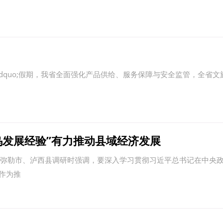
rdquo;假期，我省全面强化产品供给、服务保障与安全监管，全省
中企承建东南亚单体最大光伏
乌发展经验”有力推动县域经济发展
弥勒市、泸西县调研时强调，要深入学习贯彻习近平总书记在中央
作为推