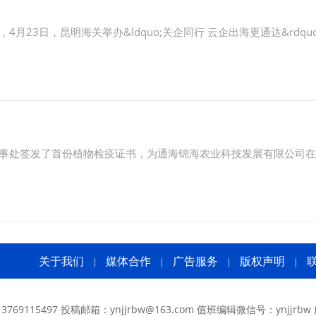
23日，昆明海关举办&ldquo;关企同行 云企出海更通达&rdqu
办事处签发了首份植物检疫证书，为通海锦海农业科技发展有限公司
关于我们
媒体合作
广告服务
版权声明
|
|
|
|
769115497 投稿邮箱：ynjjrbw@163.com 值班编辑微信号：ynjjrbw