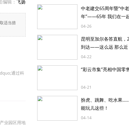
任编辑：
飞扬
中老建交65周年暨“中
年”——65年 我们在一
取适当措
04-26
昆明至加尔各答直航，2
到达——这么远 那么近
04-22
“彩云市集”亮相中国零
quo;通过科
04-21
扮虎、跳舞、吃水果…
能玩儿这些！
04-14
产业园区用地