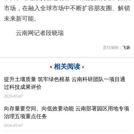
市场，在融入全球市场中不断扩容朋友圈、解锁
未来新可能。
云南网记者段晓瑞
责任编辑：
飞扬
相关阅读
提升土壤质量 筑牢绿色根基 云南科研团队一项目通
过科技成果评价
2026-05-07
向存量要空间、向低效要动能 云南部署园区用地专项
治理五项重点任务
2026-05-07