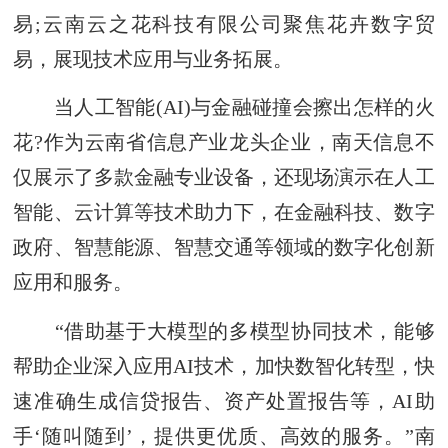
易;云南云之花科技有限公司聚焦花卉数字贸
易，展现技术应用与业务拓展。
当人工智能(AI)与金融碰撞会擦出怎样的火
花?作为云南省信息产业龙头企业，南天信息不
仅展示了多款金融专业设备，还现场演示在人工
智能、云计算等技术助力下，在金融科技、数字
政府、智慧能源、智慧交通等领域的数字化创新
应用和服务。
“借助基于大模型的多模型协同技术，能够
帮助企业深入应用AI技术，加快数智化转型，快
速准确生成信贷报告、资产处置报告等，AI助
手‘随叫随到’，提供更优质、高效的服务。”南