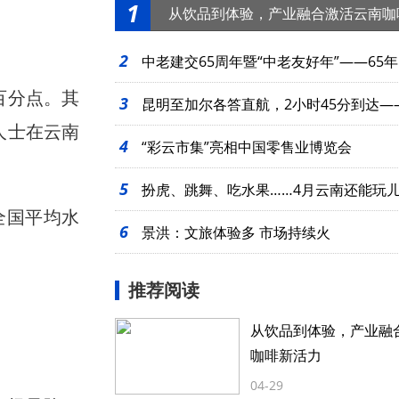
1
从饮品到体验，产业融合激活云南咖
2
中老建交65周年暨“中老友好年”——65年
百分点。其
3
起
昆明至加尔各答直航，2小时45分到达—
人士在云南
4
么近
“彩云市集”亮相中国零售业博览会
5
扮虎、跳舞、吃水果……4月云南还能玩
全国平均水
6
景洪：文旅体验多 市场持续火
推荐阅读
从饮品到体验，产业融
咖啡新活力
04-29