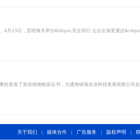
23日，昆明海关举办&ldquo;关企同行 云企出海更通达&rdqu
办事处签发了首份植物检疫证书，为通海锦海农业科技发展有限公司
关于我们
媒体合作
广告服务
版权声明
|
|
|
|