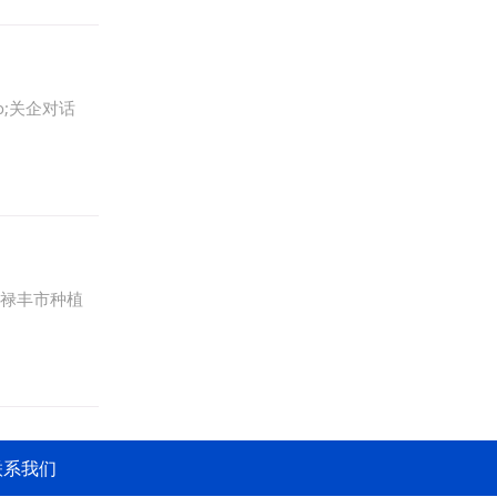
o;关企对话
在禄丰市种植
联系我们