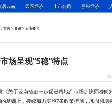
旅居云南
园区经济
上市公司
县域经济
：
首页
>
资讯
>
云南要闻
市场呈现“5稳”特点
微信
微博
分
《关于云南省进一步促进房地产市场加快回稳向
措施的基础上，接续加力实施7条政策措施，巩固和增