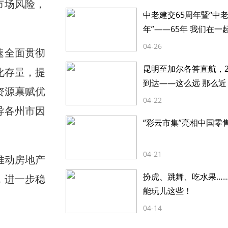
市场风险，
中老建交65周年暨“中
年”——65年 我们在一
04-26
速全面贯彻
昆明至加尔各答直航，2
化存量，提
到达——这么远 那么近
资源禀赋优
04-22
导各州市因
“彩云市集”亮相中国零
04-21
推动房地产
扮虎、跳舞、吃水果…
，进一步稳
能玩儿这些！
04-14