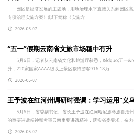
园区是经济发展的主战场，用地治理水平直接关系到园区高质
专项治理实施方案》(以下简称《实施方
2026-05-07
“五一”假期云南省文旅市场稳中有升
5月6日，记者从云南省文化和旅游厅获悉，&ldquo;五一&
升，220家国家AAAA级以上景区接待游客916.18万
2026-05-07
王予波在红河州调研时强调：学习运用“义
5月6日，省委副书记、省长王予波在红河哈尼族彝族自治州
的重要讲话精神和考察云南重要讲话精神，落实省委要求，奋力
2026-05-07