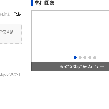
热门图集
任编辑：
飞扬
取适当措
项目在老挝投运
浪漫“春城紫” 盛花迎“五一”
quo;通过科