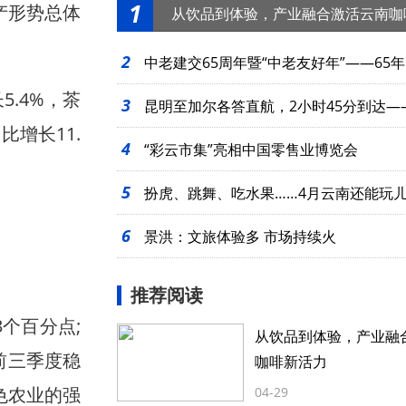
1
产形势总体
从饮品到体验，产业融合激活云南咖
2
中老建交65周年暨“中老友好年”——65年
5.4%，茶
3
起
昆明至加尔各答直航，2小时45分到达—
比增长11.
4
么近
“彩云市集”亮相中国零售业博览会
5
扮虎、跳舞、吃水果……4月云南还能玩
6
景洪：文旅体验多 市场持续火
推荐阅读
个百分点;
从饮品到体验，产业融
;前三季度稳
咖啡新活力
色农业的强
04-29