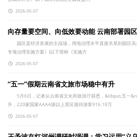
2026-05-07
向存量要空间、向低效要动能 云南部署园
园区是经济发展的主战场，用地治理水平直接关系到园区高质
专项治理实施方案》(以下简称《实施方
2026-05-07
“五一”假期云南省文旅市场稳中有升
5月6日，记者从云南省文化和旅游厅获悉，&ldquo;五一&
升，220家国家AAAA级以上景区接待游客916.18万
2026-05-07
王予波在红河州调研时强调：学习运用“义