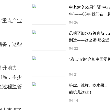
中老建交65周年暨“中
年”——65年 我们在一
”重点产业
04-26
昆明至加尔各答直航，2
到达——这么远 那么近
储备，这些
04-22
“彩云市集”亮相中国零
提升地力、
04-21
1%，不少
扮虎、跳舞、吃水果…
全过程监管
能玩儿这些！
04-14
强力支撑了