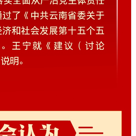
大光伏项目在老挝投运
浪漫“春城紫” 盛花迎“