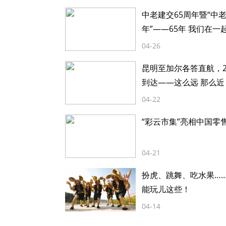
中老建交65周年暨“中
年”——65年 我们在一
04-26
昆明至加尔各答直航，2
到达——这么远 那么近
04-22
“彩云市集”亮相中国零
04-21
扮虎、跳舞、吃水果…
能玩儿这些！
04-14