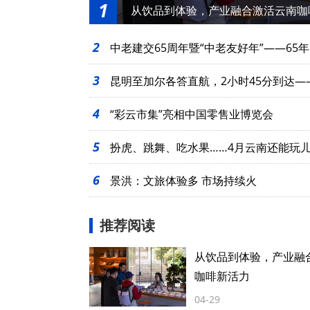
1
从饮品到体验，产业融合激活云南咖
2
中老建交65周年暨“中老友好年”——65年
3
起
昆明至加尔各答直航，2小时45分到达—
4
么近
“彩云市集”亮相中国零售业博览会
5
扮虎、跳舞、吃水果……4月云南还能玩
6
景洪：文旅体验多 市场持续火
推荐阅读
从饮品到体验，产业融
咖啡新活力
04-29