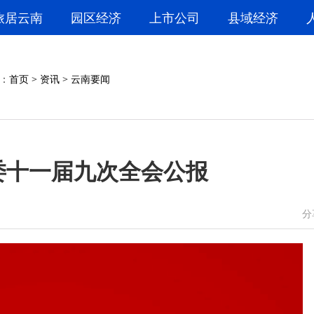
旅居云南
园区经济
上市公司
县域经济
：
首页
>
资讯
>
云南要闻
委十一届九次全会公报
微信
微博
分