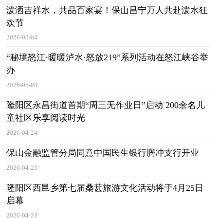
泼洒吉祥水，共品百家宴！保山昌宁万人共赴泼水狂
欢节
2026-05-04
“秘境怒江·暖暖泸水·怒放219”系列活动在怒江峡谷举
办
2026-05-04
隆阳区永昌街道首期“周三无作业日”启动 200余名儿
童社区乐享阅读时光
2026-04-24
保山金融监管分局同意中国民生银行腾冲支行开业
2026-04-23
隆阳区西邑乡第七届桑葚旅游文化活动将于4月25日
启幕
2026-04-23