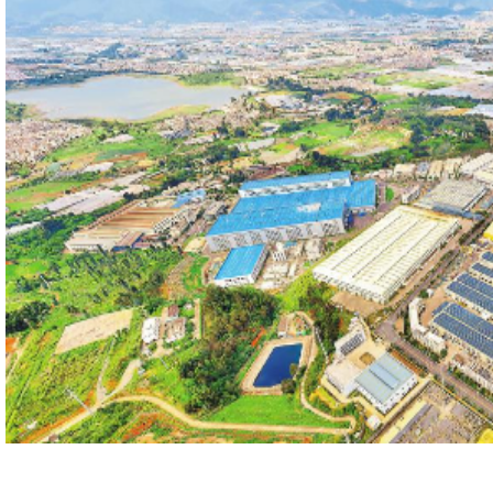
蓄
154亿枝鲜花背后：呈贡何以定
洲花卉坐标系？
业特色产
滇池万顷清波，滋养东岸沃土；春城四季和风，孕育满
上工业企