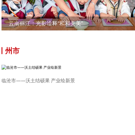
云南丽江：光影诠释“和和美美”
州市
临沧市——沃土结硕果 产业绘新景